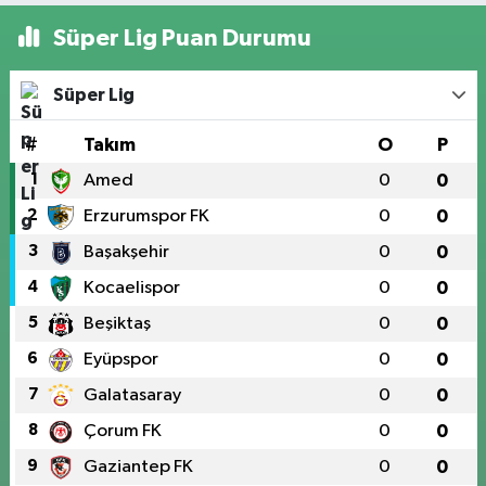
Süper Lig Puan Durumu
Süper Lig
#
Takım
O
P
1
Amed
0
0
2
Erzurumspor FK
0
0
3
Başakşehir
0
0
4
Kocaelispor
0
0
5
Beşiktaş
0
0
6
Eyüpspor
0
0
7
Galatasaray
0
0
8
Çorum FK
0
0
9
Gaziantep FK
0
0