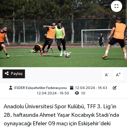
Paylaş
-
+
A
A
ESDER Eskişehirliler Federasyonu
12.04.2024 - 16:43
12.04.2024 - 16:50
10
Anadolu Üniversitesi Spor Kulübü, TFF 3. Lig’in
28. haftasında Ahmet Yaşar Kocabıyık Stadı’nda
oynayacağı Efeler 09 maçı için Eskişehir’deki