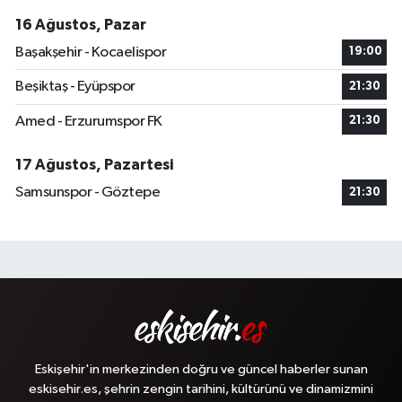
16 Ağustos, Pazar
Başakşehir - Kocaelispor
19:00
Beşiktaş - Eyüpspor
21:30
Amed - Erzurumspor FK
21:30
17 Ağustos, Pazartesi
Samsunspor - Göztepe
21:30
Eskişehir'in merkezinden doğru ve güncel haberler sunan
eskisehir.es, şehrin zengin tarihini, kültürünü ve dinamizmini