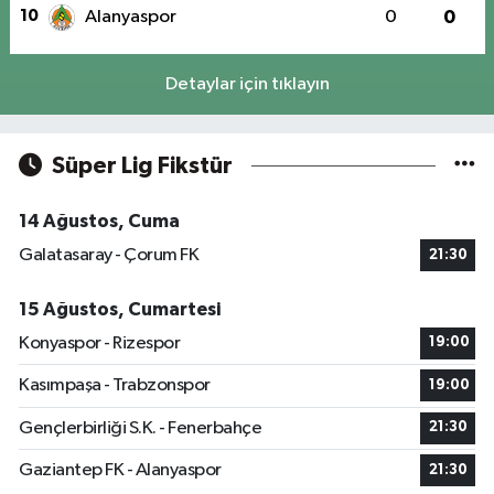
10
Alanyaspor
0
0
Detaylar için tıklayın
Süper Lig Fikstür
14 Ağustos, Cuma
Galatasaray - Çorum FK
21:30
15 Ağustos, Cumartesi
Konyaspor - Rizespor
19:00
Kasımpaşa - Trabzonspor
19:00
Gençlerbirliği S.K. - Fenerbahçe
21:30
Gaziantep FK - Alanyaspor
21:30