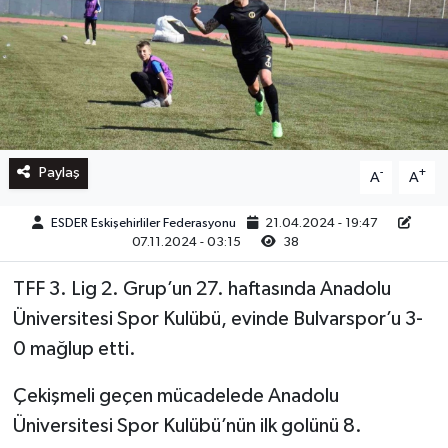
Paylaş
-
+
A
A
ESDER Eskişehirliler Federasyonu
21.04.2024 - 19:47
07.11.2024 - 03:15
38
TFF 3. Lig 2. Grup’un 27. haftasında Anadolu
Üniversitesi Spor Kulübü, evinde Bulvarspor’u 3-
0 mağlup etti.
Çekişmeli geçen mücadelede Anadolu
Üniversitesi Spor Kulübü’nün ilk golünü 8.