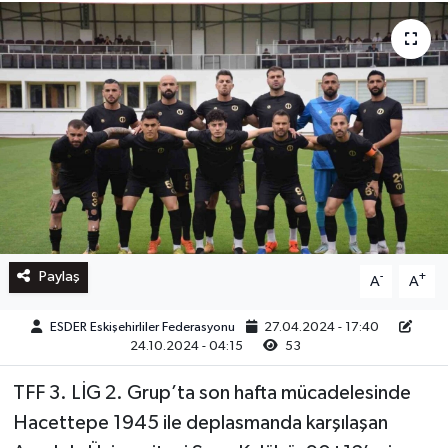
Paylaş
-
+
A
A
ESDER Eskişehirliler Federasyonu
27.04.2024 - 17:40
24.10.2024 - 04:15
53
TFF 3. LİG 2. Grup’ta son hafta mücadelesinde
Hacettepe 1945 ile deplasmanda karşılaşan