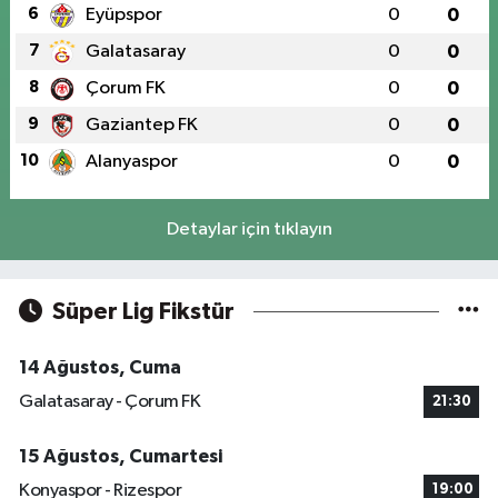
6
Eyüpspor
0
0
7
Galatasaray
0
0
8
Çorum FK
0
0
9
Gaziantep FK
0
0
10
Alanyaspor
0
0
Detaylar için tıklayın
Süper Lig Fikstür
14 Ağustos, Cuma
Galatasaray - Çorum FK
21:30
15 Ağustos, Cumartesi
Konyaspor - Rizespor
19:00