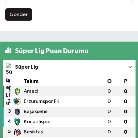
Gönder
Süper Lig Puan Durumu
Süper Lig
#
Takım
O
P
1
Amed
0
0
2
Erzurumspor FK
0
0
3
Başakşehir
0
0
4
Kocaelispor
0
0
5
Beşiktaş
0
0