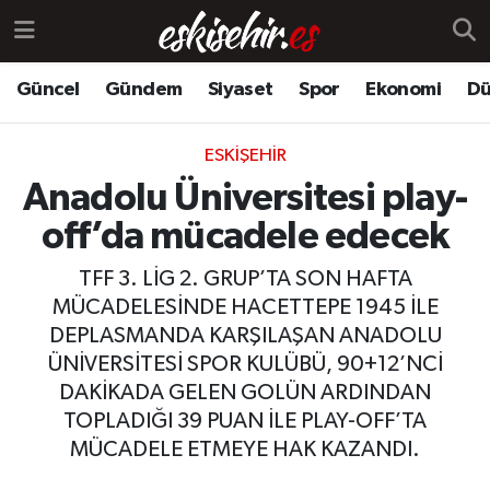
Güncel
Gündem
Siyaset
Spor
Ekonomi
Dü
ESKIŞEHIR
Anadolu Üniversitesi play-
off’da mücadele edecek
TFF 3. LİG 2. GRUP’TA SON HAFTA
MÜCADELESİNDE HACETTEPE 1945 İLE
DEPLASMANDA KARŞILAŞAN ANADOLU
ÜNİVERSİTESİ SPOR KULÜBÜ, 90+12’NCİ
DAKİKADA GELEN GOLÜN ARDINDAN
TOPLADIĞI 39 PUAN İLE PLAY-OFF’TA
MÜCADELE ETMEYE HAK KAZANDI.