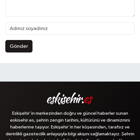
Gönder
Eskişehir'in merkezinden doğru ve güncel haberler sunan
eskisehir.es, şehrin zengin tarihini, kültürünü ve dinamizmini
haberlerine taşıyor. Eskişehir'in her köşesinden, tarafsız ve
derinlikli gazetecilik anlayışıyla bilgi akışını sağlamaktayız. Şehrin