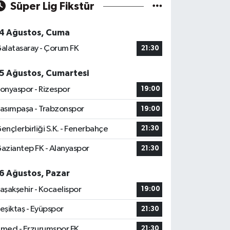
Süper Lig Fikstür
4 Ağustos, Cuma
alatasaray - Çorum FK
21:30
5 Ağustos, Cumartesi
onyaspor - Rizespor
19:00
asımpaşa - Trabzonspor
19:00
ençlerbirliği S.K. - Fenerbahçe
21:30
aziantep FK - Alanyaspor
21:30
6 Ağustos, Pazar
aşakşehir - Kocaelispor
19:00
eşiktaş - Eyüpspor
21:30
med - Erzurumspor FK
21:30