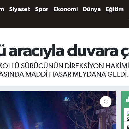
em
Siyaset
Spor
Ekonomi
Dünya
Eğitim
ü aracıyla duvara ç
ALKOLLÜ SÜRÜCÜNÜN DİREKSİYON HAKİM
ASINDA MADDİ HASAR MEYDANA GELDİ.