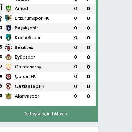
1
Amed
0
0
2
Erzurumspor FK
0
0
3
Başakşehir
0
0
4
Kocaelispor
0
0
5
Beşiktaş
0
0
6
Eyüpspor
0
0
7
Galatasaray
0
0
8
Çorum FK
0
0
9
Gaziantep FK
0
0
0
Alanyaspor
0
0
Detaylar için tıklayın