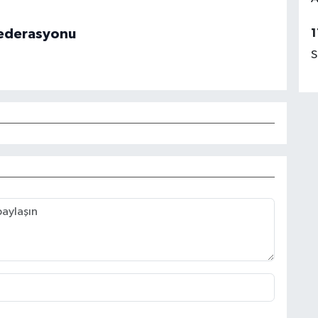
 Federasyonu
1
S