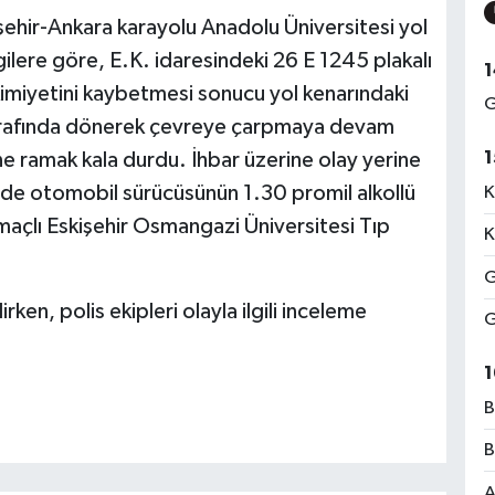
ehir-Ankara karayolu Anadolu Üniversitesi yol
ilere göre, E.K. idaresindeki 26 E 1245 plakalı
1
imiyetini kaybetmesi sonucu yol kenarındaki
G
etrafında dönerek çevreye çarpmaya devam
1
 ramak kala durdu. İhbar üzerine olay yerine
olde otomobil sürücüsünün 1.30 promil alkollü
K
maçlı Eskişehir Osmangazi Üniversitesi Tıp
K
G
ken, polis ekipleri olayla ilgili inceleme
G
1
B
B
A