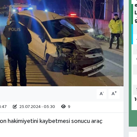
-
+
A
A
1
4:47
25.07.2024 - 05:30
9
iyon hakimiyetini kaybetmesi sonucu araç