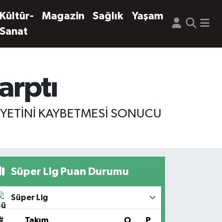
Kültür-
Magazin
Sağlık
Yaşam
Sanat
arptı
İYETİNİ KAYBETMESİ SONUCU
Süper Lig Puan Durumu
Süper Lig
#
Takım
O
P