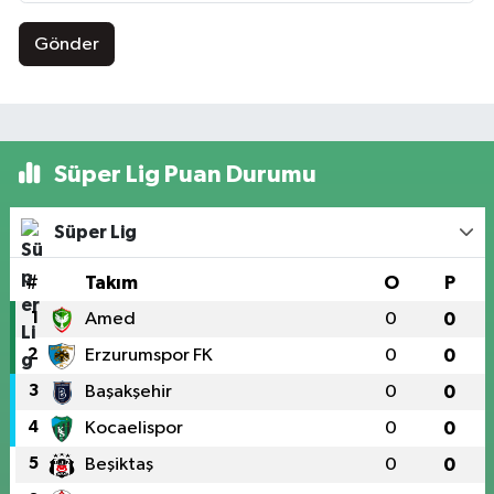
Gönder
Süper Lig Puan Durumu
Süper Lig
#
Takım
O
P
1
Amed
0
0
2
Erzurumspor FK
0
0
3
Başakşehir
0
0
4
Kocaelispor
0
0
5
Beşiktaş
0
0