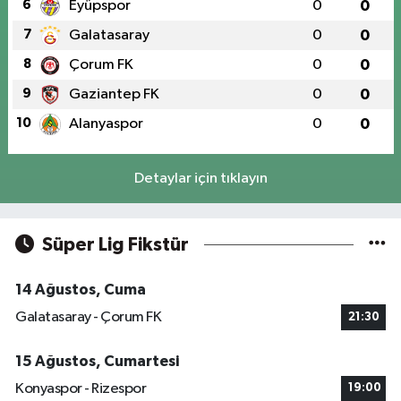
6
Eyüpspor
0
0
7
Galatasaray
0
0
8
Çorum FK
0
0
9
Gaziantep FK
0
0
10
Alanyaspor
0
0
Detaylar için tıklayın
Süper Lig Fikstür
14 Ağustos, Cuma
Galatasaray - Çorum FK
21:30
15 Ağustos, Cumartesi
Konyaspor - Rizespor
19:00