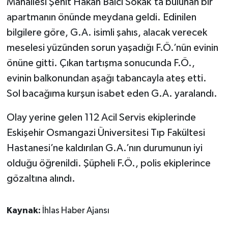
Mahallesi Şehit Hakan Balcı Sokak’ta bulunan bir
apartmanın önünde meydana geldi. Edinilen
bilgilere göre, G.A. isimli şahıs, alacak verecek
meselesi yüzünden sorun yaşadığı F.Ö.’nün evinin
önüne gitti. Çıkan tartışma sonucunda F.Ö.,
evinin balkonundan aşağı tabancayla ateş etti.
Sol bacağıma kurşun isabet eden G.A. yaralandı.
Olay yerine gelen 112 Acil Servis ekiplerinde
Eskişehir Osmangazi Üniversitesi Tıp Fakültesi
Hastanesi’ne kaldırılan G.A.’nın durumunun iyi
olduğu öğrenildi. Şüpheli F.Ö., polis ekiplerince
gözaltına alındı.
Kaynak:
İhlas Haber Ajansı