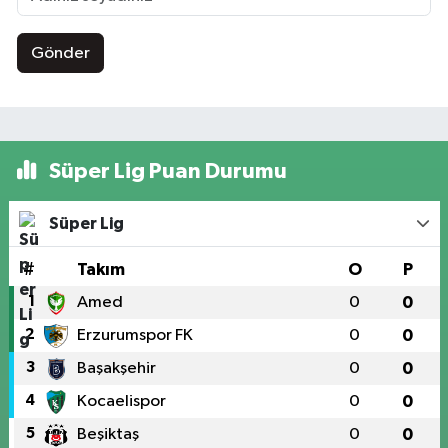
Gönder
Süper Lig Puan Durumu
Süper Lig
#
Takım
O
P
1
Amed
0
0
2
Erzurumspor FK
0
0
3
Başakşehir
0
0
4
Kocaelispor
0
0
5
Beşiktaş
0
0