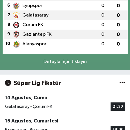
6
Eyüpspor
0
0
7
Galatasaray
0
0
8
Çorum FK
0
0
9
Gaziantep FK
0
0
10
Alanyaspor
0
0
Detaylar için tıklayın
Süper Lig Fikstür
14 Ağustos, Cuma
Galatasaray - Çorum FK
21:30
15 Ağustos, Cumartesi
Konyaspor - Rizespor
19:00