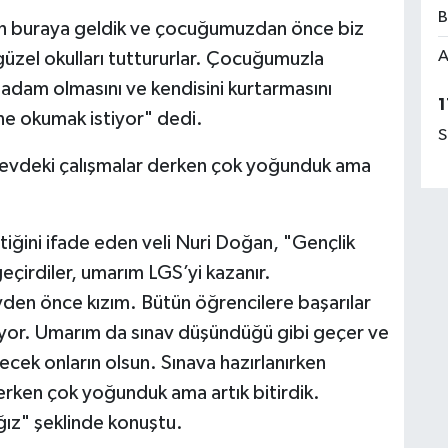
B
ah buraya geldik ve çocuğumuzdan önce biz
A
, güzel okulları tuttururlar. Çocuğumuzla
adam olmasını ve kendisini kurtarmasını
1
tüne okumak istiyor" dedi.
S
e evdeki çalışmalar derken çok yoğunduk ama
çtiğini ifade eden veli Nuri Doğan, "Gençlik
 geçirdiler, umarım LGS’yi kazanır.
den önce kızım. Bütün öğrencilere başarılar
nüyor. Umarım da sınav düşündüğü gibi geçer ve
elecek onların olsun. Sınava hazırlanırken
erken çok yoğunduk ama artık bitirdik.
z" şeklinde konuştu.