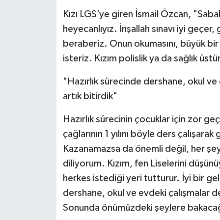
Kızı LGS’ye giren İsmail Özcan, "Sab
heyecanlıyız. İnşallah sınavı iyi geçer
beraberiz. Onun okumasını, büyük bir 
isteriz. Kızım polislik ya da sağlık üs
"Hazırlık sürecinde dershane, okul v
artık bitirdik"
Hazırlık sürecinin çocuklar için zor ge
çağlarının 1 yılını böyle ders çalışarak
Kazanamazsa da önemli değil, her şey
diliyorum. Kızım, fen Liselerini düşü
herkes istediği yeri tutturur. İyi bir g
dershane, okul ve evdeki çalışmalar d
Sonunda önümüzdeki şeylere bakacağı