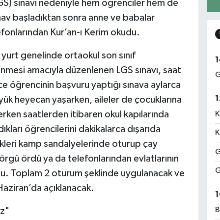
LGS) sınavı nedeniyle hem öğrenciler hem de
ınav başladıktan sonra anne ve babalar
elefonlarından Kur’an-ı Kerim okudu.
 yurt genelinde ortaokul son sınıf
1
rlenmesi amacıyla düzenlenen LGS sınavı, saat
G
ce öğrencinin başvuru yaptığı sınava aylarca
1
yük heyecan yaşarken, aileler de çocuklarına
rken saatlerden itibaren okul kapılarında
K
ıkları öğrencilerini dakikalarca dışarıda
K
ikleri kamp sandalyelerinde oturup çay
G
örgü ördü ya da telefonlarından evlatlarının
G
kudu. Toplam 2 oturum şeklinde uygulanacak ve
Haziran’da açıklanacak.
1
B
z"