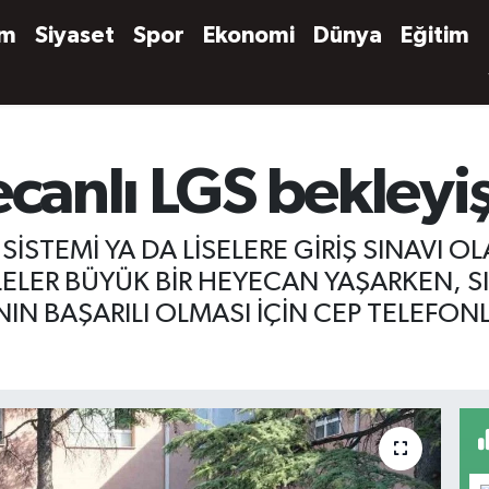
em
Siyaset
Spor
Ekonomi
Dünya
Eğitim
ecanlı LGS bekleyiş
 SİSTEMİ YA DA LİSELERE GİRİŞ SINAVI
ELER BÜYÜK BİR HEYECAN YAŞARKEN, 
IN BAŞARILI OLMASI İÇİN CEP TELEFON