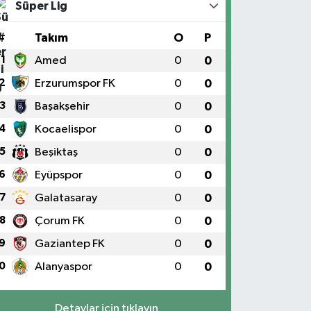
Süper Lig
#
Takım
O
P
1
Amed
0
0
2
Erzurumspor FK
0
0
3
Başakşehir
0
0
4
Kocaelispor
0
0
5
Beşiktaş
0
0
6
Eyüpspor
0
0
7
Galatasaray
0
0
8
Çorum FK
0
0
9
Gaziantep FK
0
0
0
Alanyaspor
0
0
Detaylar için tıklayın