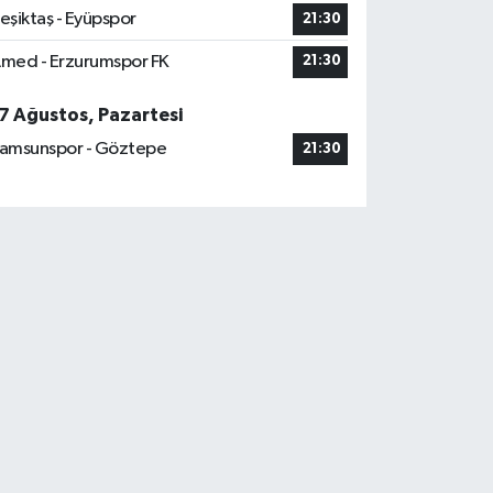
eşiktaş - Eyüpspor
21:30
med - Erzurumspor FK
21:30
7 Ağustos, Pazartesi
amsunspor - Göztepe
21:30