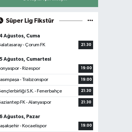
Süper Lig Fikstür
4 Ağustos, Cuma
alatasaray - Çorum FK
21:30
5 Ağustos, Cumartesi
onyaspor - Rizespor
19:00
asımpaşa - Trabzonspor
19:00
ençlerbirliği S.K. - Fenerbahçe
21:30
aziantep FK - Alanyaspor
21:30
6 Ağustos, Pazar
aşakşehir - Kocaelispor
19:00