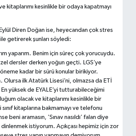
e kitaplarımı kesinlikle bir odaya kapatmayı
n Eylül Diren Doğan ise, heyecandan çok stres
e getirerek şunları söyledi:
m yaparım. Benim için süreç çok yorucuydu.
özel dersler derken yoğun geçti. LGS’ye
döneme kadar bir sürü konular birikiyor.
Olursa ilk Atatürk Lisesi’ni, olmazsa da ETİ
. En yüksek de EYALE’yi tutturabileceğimi
ğum olacak ve kitaplarımı kesinlikle bir
sınıf kitaplarına bakmamayı ve telefonu
e beni aramasın, ’Sınav nasıldı’ falan diye
dinlenmek istiyorum. Açıkçası hepimiz için zor
Kimseye stres yapın yapmayın demiyorum,