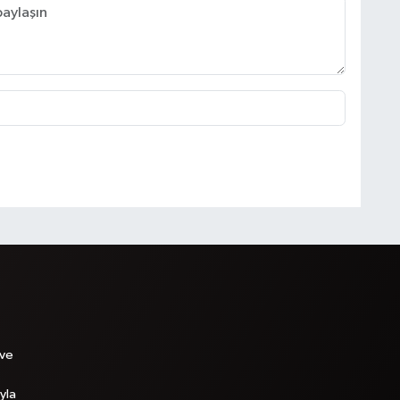
 ve
yla