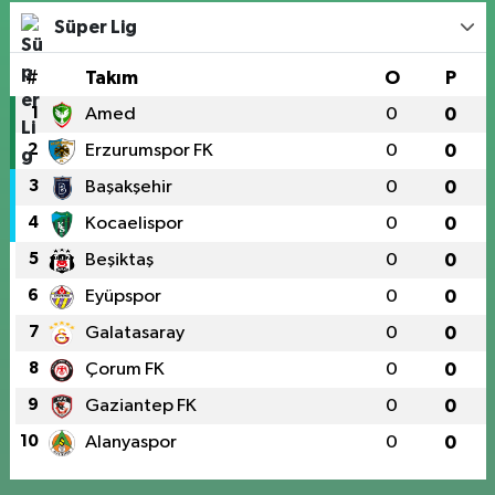
Süper Lig
#
Takım
O
P
1
Amed
0
0
2
Erzurumspor FK
0
0
3
Başakşehir
0
0
4
Kocaelispor
0
0
5
Beşiktaş
0
0
6
Eyüpspor
0
0
7
Galatasaray
0
0
8
Çorum FK
0
0
9
Gaziantep FK
0
0
10
Alanyaspor
0
0