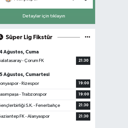
Detaylar için tıklayın
Süper Lig Fikstür
4 Ağustos, Cuma
alatasaray - Çorum FK
21:30
5 Ağustos, Cumartesi
onyaspor - Rizespor
19:00
asımpaşa - Trabzonspor
19:00
ençlerbirliği S.K. - Fenerbahçe
21:30
aziantep FK - Alanyaspor
21:30