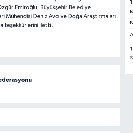
1
 Özgür Emiroğlu, Büyükşehir Belediye
B
ri Mühendisi Deniz Avcı ve Doğa Araştırmaları
B
 teşekkürlerini iletti.
A
1
S
 Federasyonu