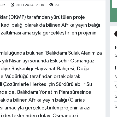
4:36
28.11.2024 - 21:15
23
klar (DKMP) tarafından yürütülen proje
kedi balığı olarak da bilinen Afrika yayın balığı
altılması amacıyla gerçekleştirilen projenin
1
luluğunda bulunan ’Balıkdamı Sulak Alanımıza
G
 yılı Nisan ayı sonunda Eskişehir Osmangazi
1
lediye Başkanlığı Hayvanat Bahçesi, Doğa
be Müdürlüğü tarafından ortak olarak
K
i Çözümlerle Herkes İçin Sürdürülebilir Su
K
inde de, Balıkdamı Yönetim Planı süresince
G
rak da bilinen Afrika yayın balığı (Clarias
G
 amacıyla gerçekleştirilen projenin arazi
eri desteklerinden dolayı Osmangazi