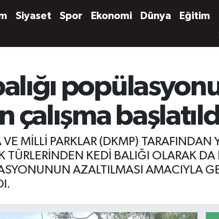
em
Siyaset
Spor
Ekonomi
Dünya
Eğitim
 balığı popülasyo
in çalışma başlatıld
VE MİLLİ PARKLAR (DKMP) TARAFINDAN
K TÜRLERİNDEN KEDİ BALIĞI OLARAK DA B
LASYONUNUN AZALTILMASI AMACIYLA GE
I.