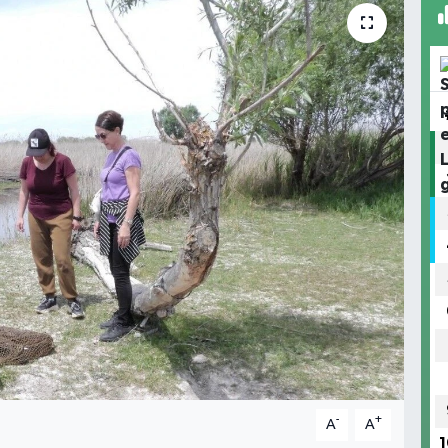
-
+
A
A
1