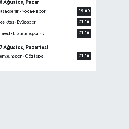
6 Ağustos, Pazar
aşakşehir - Kocaelispor
19:00
eşiktaş - Eyüpspor
21:30
med - Erzurumspor FK
21:30
7 Ağustos, Pazartesi
amsunspor - Göztepe
21:30