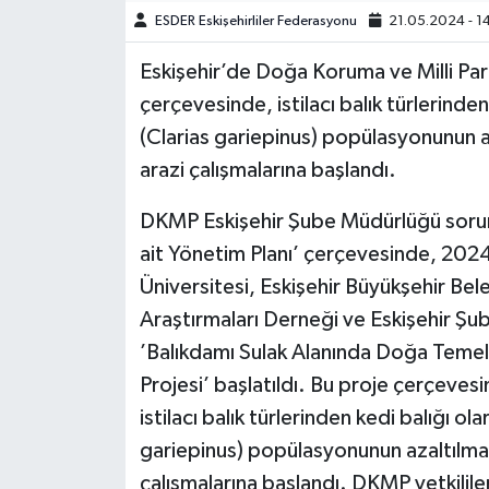
ESDER Eskişehirliler Federasyonu
21.05.2024 - 1
Eskişehir’de Doğa Koruma ve Milli Par
çerçevesinde, istilacı balık türlerinden 
(Clarias gariepinus) popülasyonunun az
arazi çalışmalarına başlandı.
DKMP Eskişehir Şube Müdürlüğü sorum
ait Yönetim Planı’ çerçevesinde, 2024
Üniversitesi, Eskişehir Büyükşehir Be
Araştırmaları Derneği ve Eskişehir Şu
’Balıkdamı Sulak Alanında Doğa Temell
Projesi’ başlatıldı. Bu proje çerçeves
istilacı balık türlerinden kedi balığı ola
gariepinus) popülasyonunun azaltılması
çalışmalarına başlandı. DKMP yetkilil