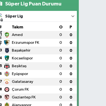
Süper Lig Puan Durumu
Süper Lig
#
Takım
O
P
1
Amed
0
0
2
Erzurumspor FK
0
0
3
Başakşehir
0
0
4
Kocaelispor
0
0
5
Beşiktaş
0
0
6
Eyüpspor
0
0
7
Galatasaray
0
0
8
Çorum FK
0
0
9
Gaziantep FK
0
0
0
Alanyaspor
0
0