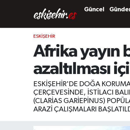
Güncel
Günd
ESKIŞEHIR
Afrika yayın
azaltılması iç
ESKİŞEHİR'DE DOĞA KORUMA 
ÇERÇEVESİNDE, İSTİLACI BALI
(CLARİAS GARİEPİNUS) POPÜ
ARAZİ ÇALIŞMALARI BAŞLATILD