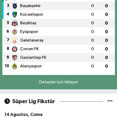
3
Başakşehir
0
0
4
Kocaelispor
0
0
5
Beşiktaş
0
0
6
Eyüpspor
0
0
7
Galatasaray
0
0
8
Çorum FK
0
0
9
Gaziantep FK
0
0
10
Alanyaspor
0
0
Detaylar için tıklayın
Süper Lig Fikstür
14 Ağustos, Cuma