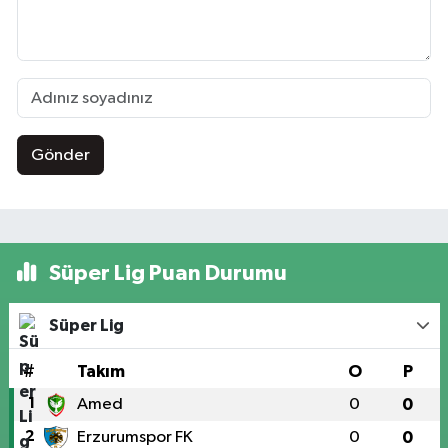
Gönder
Süper Lig Puan Durumu
Süper Lig
#
Takım
O
P
1
Amed
0
0
2
Erzurumspor FK
0
0