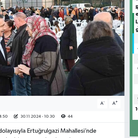
-
+
A
A
1
4:50
30.11.2024 - 10:30
44
olayısıyla Ertuğrulgazi Mahallesi’nde