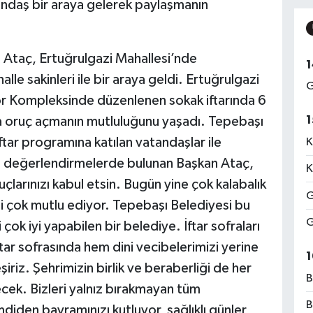
tandaş bir araya gelerek paylaşmanın
Ataç, Ertuğrulgazi Mahallesi’nde
1
lle sakinleri ile bir araya geldi. Ertuğrulgazi
G
or Kompleksinde düzenlenen sokak iftarında 6
1
a oruç açmanın mutluluğunu yaşadı. Tepebaşı
tar programına katılan vatandaşlar ile
K
sı değerlendirmelerde bulunan Başkan Ataç,
K
çlarınızı kabul etsin. Bugün yine çok kalabalık
G
izi çok mutlu ediyor. Tepebaşı Belediyesi bu
G
ok iyi yapabilen bir belediye. İftar sofraları
iftar sofrasında hem dini vecibelerimizi yerine
1
iriz. Şehrimizin birlik ve beraberliği de her
B
ek. Bizleri yalnız bırakmayan tüm
B
iden bayramınızı kutluyor, sağlıklı günler