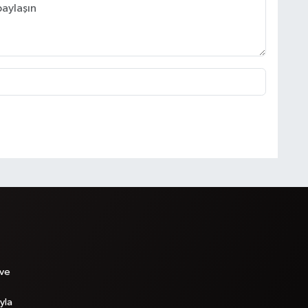
 ve
yla