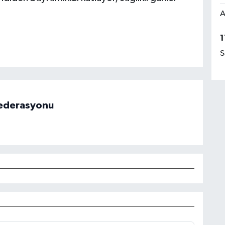
A
1
S
 Federasyonu