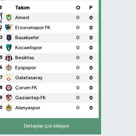
#
Takım
O
P
1
Amed
0
0
2
Erzurumspor FK
0
0
3
Başakşehir
0
0
4
Kocaelispor
0
0
5
Beşiktaş
0
0
6
Eyüpspor
0
0
7
Galatasaray
0
0
8
Çorum FK
0
0
9
Gaziantep FK
0
0
0
Alanyaspor
0
0
Detaylar için tıklayın