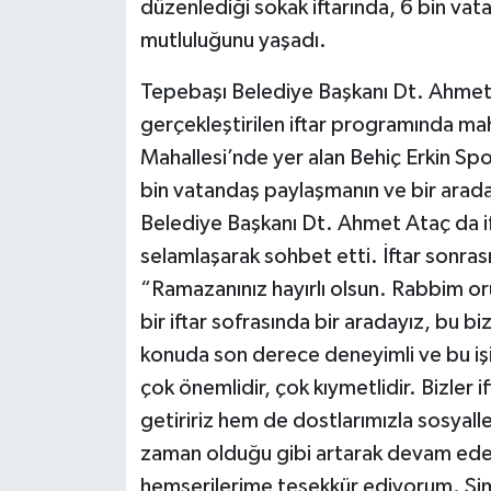
düzenlediği sokak iftarında, 6 bin va
mutluluğunu yaşadı.
Tepebaşı Belediye Başkanı Dt. Ahmet 
gerçekleştirilen iftar programında maha
Mahallesi’nde yer alan Behiç Erkin Sp
bin vatandaş paylaşmanın ve bir arad
Belediye Başkanı Dt. Ahmet Ataç da if
selamlaşarak sohbet etti. İftar sonra
“Ramazanınız hayırlı olsun. Rabbim oru
bir iftar sofrasında bir aradayız, bu b
konuda son derece deneyimli ve bu işi ç
çok önemlidir, çok kıymetlidir. Bizler 
getiririz hem de dostlarımızla sosyalleş
zaman olduğu gibi artarak devam edec
hemşerilerime teşekkür ediyorum. Şimd