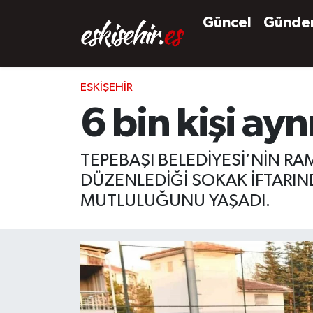
Güncel
Günd
ESKIŞEHIR
6 bin kişi ayn
TEPEBAŞI BELEDİYESİ’NİN R
DÜZENLEDİĞİ SOKAK İFTARIN
MUTLULUĞUNU YAŞADI.