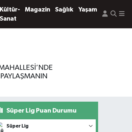
Kültür-
Magazin
Sağlık
Yaşam
Sanat
 MAHALLESİ’NDE
K PAYLAŞMANIN
Süper Lig Puan Durumu
Süper Lig