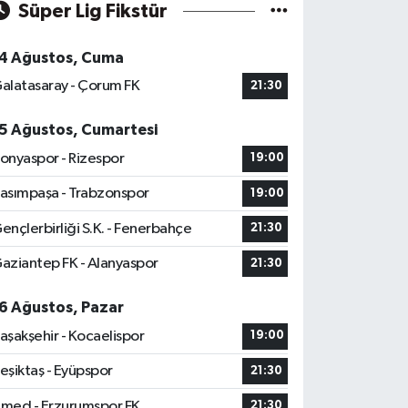
Süper Lig Fikstür
4 Ağustos, Cuma
alatasaray - Çorum FK
21:30
5 Ağustos, Cumartesi
onyaspor - Rizespor
19:00
asımpaşa - Trabzonspor
19:00
ençlerbirliği S.K. - Fenerbahçe
21:30
aziantep FK - Alanyaspor
21:30
6 Ağustos, Pazar
aşakşehir - Kocaelispor
19:00
eşiktaş - Eyüpspor
21:30
med - Erzurumspor FK
21:30