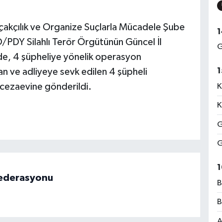
açakçılık ve Organize Suçlarla Mücadele Şube
1
/PDY Silahlı Terör Örgütünün Güncel İl
G
e, 4 şüpheliye yönelik operasyon
1
 ve adliyeye sevk edilen 4 şüpheli
 cezaevine gönderildi.
K
K
G
G
1
 Federasyonu
B
B
A