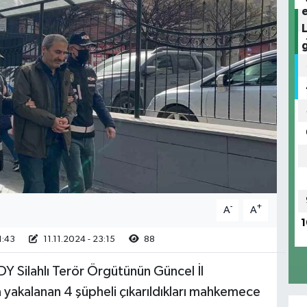
-
+
A
A
1
1:43
11.11.2024 - 23:15
88
DY Silahlı Terör Örgütünün Güncel İl
yakalanan 4 şüpheli çıkarıldıkları mahkemece