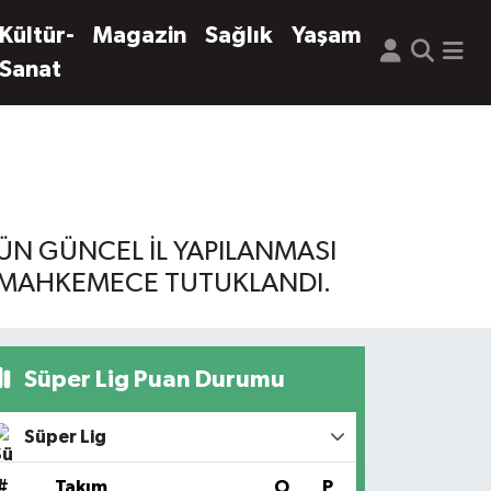
Kültür-
Magazin
Sağlık
Yaşam
Sanat
ÜN GÜNCEL İL YAPILANMASI
I MAHKEMECE TUTUKLANDI.
Süper Lig Puan Durumu
Süper Lig
#
Takım
O
P