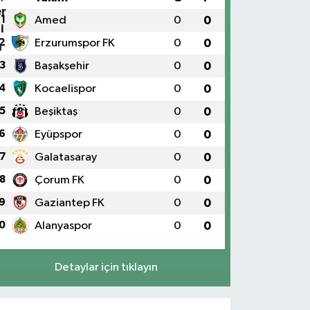
1
Amed
0
0
2
Erzurumspor FK
0
0
3
Başakşehir
0
0
4
Kocaelispor
0
0
5
Beşiktaş
0
0
6
Eyüpspor
0
0
7
Galatasaray
0
0
8
Çorum FK
0
0
9
Gaziantep FK
0
0
0
Alanyaspor
0
0
Detaylar için tıklayın