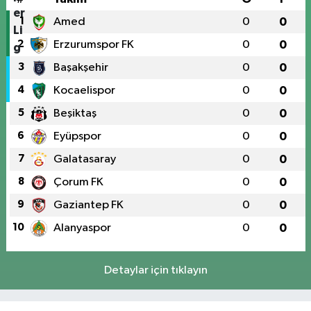
1
Amed
0
0
2
Erzurumspor FK
0
0
3
Başakşehir
0
0
4
Kocaelispor
0
0
5
Beşiktaş
0
0
6
Eyüpspor
0
0
7
Galatasaray
0
0
8
Çorum FK
0
0
9
Gaziantep FK
0
0
10
Alanyaspor
0
0
Detaylar için tıklayın